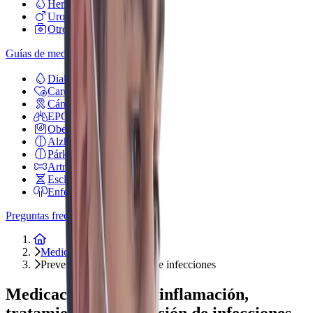
Hematología
Urología
Otros medicamentos
Guías de medicamentos
Diabetes
Cardiovascular
Cáncer
EPOC
Obesidad
Alzheimer
Párkinson
Artritis reumatoide
Esclerosis múltiple
Enfermedad renal
Preguntas frecuentes
Inicio
Medicamentos
Prevención y tratamiento de infecciones
Medicación para antiinflamación,
tratamiento y prevención de infecciones