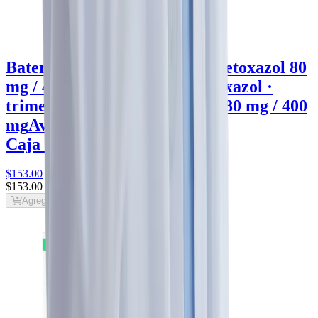
Bateral Trimetoprim / Sulfametoxazol 80
mg / 400 mg Tableta
sulfametoxazol ·
trimetoprima · trimetoprim · 80 mg / 400
mg
Avitus
Caja con 30 tabletas
$153
.00
$153
.00
Agregar al carrito