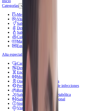
Inicio
Categorías
Medicamentos
Vitaminas y suplementos
Salud sexual
Dermocosméticos
Salud de mamá y bebé
Cuidado personal
Material de curación
Equipo médico
Alta especialidad
Cardiovascular
Dermatología
Endocrina general
Muscular y articulaciones
Oncología e inmunoterapia
Prevención y tratamiento de infecciones
Respiratorio
Salud gastrointestinal y metabólica
Salud reproductiva y hormonal
Sistema nervioso
Vista y oído