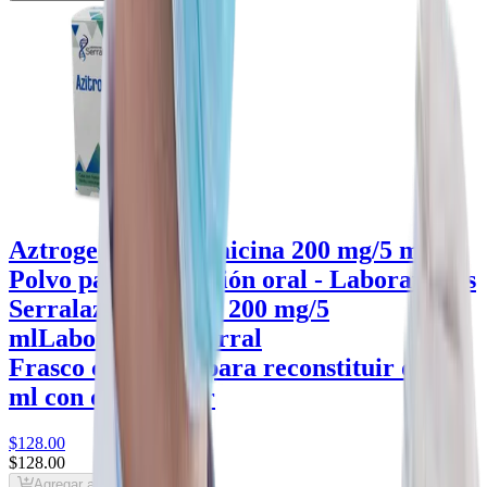
Aztrogecin Azitromicina 200 mg/5 ml
Polvo para suspensión oral - Laboratorios
Serral
azitromicina 200 mg/5
ml
Laboratorios Serral
Frasco con polvo para reconstituir de 15
ml con dosificador
$128
.00
$128
.00
Agregar al carrito