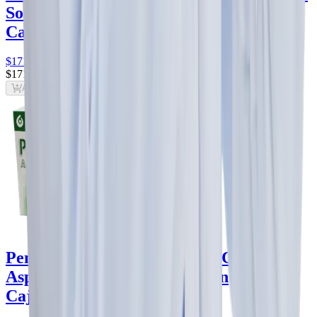
Solfran
ciprofloxacino 500 mg
Solfran
Caja con 14 tabletas
$171
.00
$171
.00
Agregar al carrito
Pentrexyl Ampicilina 500 mg Cápsula -
Aspen
ampicilina 500 mg
Aspen
Caja con 28 cápsulas