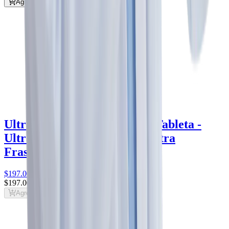
Agregar al carrito
Ultra Moxifloxacino 400 mg Tableta -
Ultra
moxifloxacino 400 mg
Ultra
Frasco con 7 tabletas
$197
.00
$197
.00
Agregar al carrito