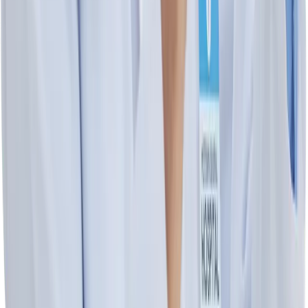
Sinax Clindamicina 1% Gel -
RAAM
clindamicina 1 %
RAAM
Tubo de 30 g
$84
.00
$84
.00
Agregar al carrito