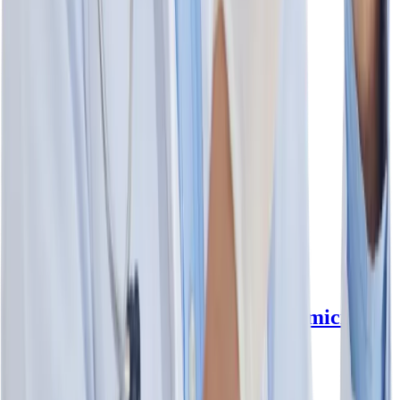
Caja con 20 cápsulas
$690
.00
$690
.00
Agregar al carrito
Avivia Fosfomicina 250 mg/5 ml
Suspensión - Avivia Pharma
fosfomicina
250 mg/5 ml
Avivia Pharma
Frasco con 120 ml