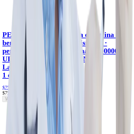
PENIPOT
bencilpenicilina cristalina ·
bencilpenicilina sódica cristalina ·
penicilina procaínica +3 más · 300000
UI/2 ml / 100000 UI/2 ml
AMSA
Laboratorios
1 caja · 2 mL
$75
.00
$75
.00
Agregar al carrito