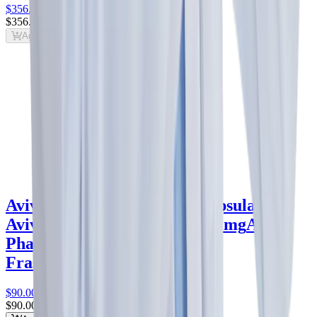
$356
.00
$356
.00
Agregar al carrito
Avivia Fluconazol 100 mg Cápsula -
Avivia Pharma
fluconazol 100 mg
Avivia
Pharma
Frasco con 10 cápsulas
$90
.00
$90
.00