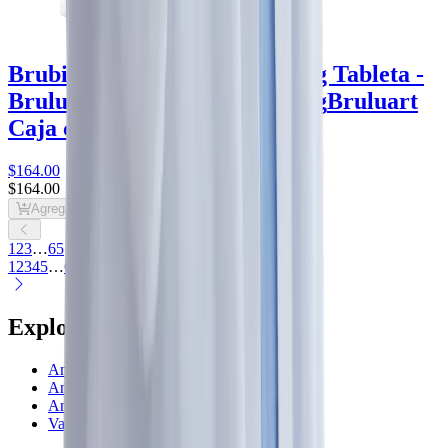
Brubiol Ciprofloxacino 500 mg Tableta -
Bruluart
ciprofloxacino 500 mg
Bruluart
Caja con 10 tabletas
$164
.00
$164
.00
Agregar al carrito
1
2
3
…
65
1
2
3
4
5
…
65
Explorar por subcategoría
Antibacterianos
Antimicóticos sistémicos
Antivirales
Vacunas e inmunológicos