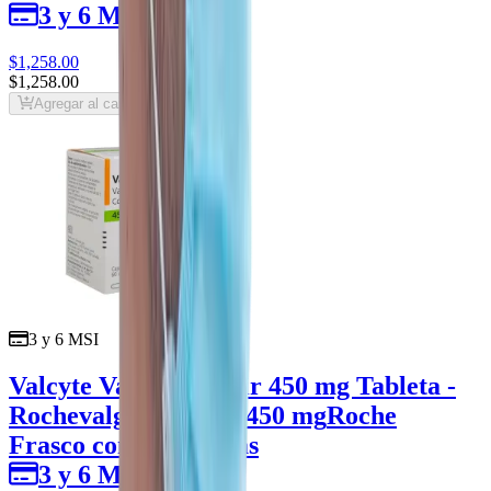
3 y 6 MSI
$1,258
.00
$1,258
.00
Agregar al carrito
3 y 6 MSI
Valcyte Valganciclovir 450 mg Tableta -
Roche
valganciclovir 450 mg
Roche
Frasco con 60 tabletas
3 y 6 MSI