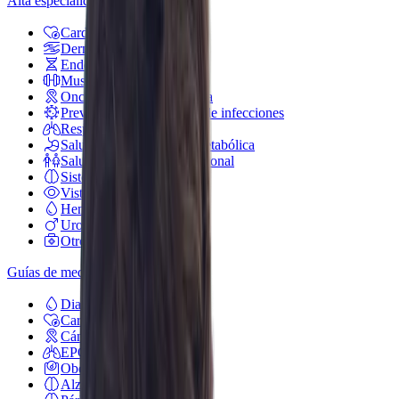
Alta especialidad
Cardiovascular
Dermatología
Endocrina general
Muscular y articulaciones
Oncología e inmunoterapia
Prevención y tratamiento de infecciones
Respiratorio
Salud gastrointestinal y metabólica
Salud reproductiva y hormonal
Sistema nervioso
Vista y oído
Hematología
Urología
Otros medicamentos
Guías de medicamentos
Diabetes
Cardiovascular
Cáncer
EPOC
Obesidad
Alzheimer