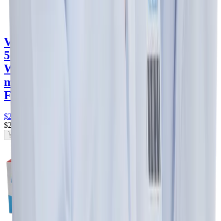
Valclan Amoxicilina / Ácido Clavulánico
500 mg / 125 mg Tableta -
Wandel
amoxicilina · 500 mg / 125
mg
Wandel
Frasco con 1 unidad · 16 tabletas
$227
.00
$227
.00
Agregar al carrito