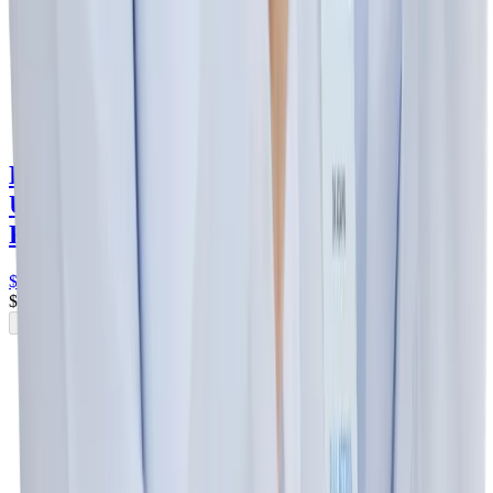
Dupeo Moxifloxacino 400 mg Tableta -
Ultra
moxifloxacino 400 mg
Ultra
Frasco con 1 unidad · 7 tabletas
$184
.00
$184
.00
Agregar al carrito