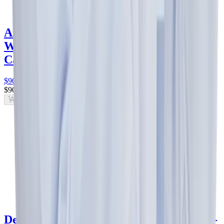
Amifarin Dicloxacilina 250 mg Cápsula -
Wandel
dicloxacilina 250 mg
Wandel
Caja con 20 cápsulas
$90
.00
$90
.00
Agregar al carrito
Deixedol Ciprofloxacino 500 mg Tableta -