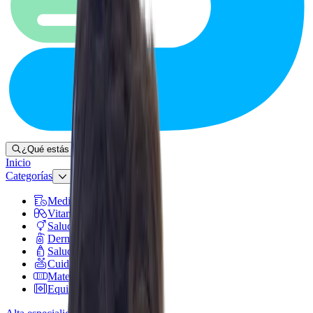
¿Qué estás buscando?
Inicio
Categorías
Medicamentos
Vitaminas y suplementos
Salud sexual
Dermocosméticos
Salud de mamá y bebé
Cuidado personal
Material de curación
Equipo médico