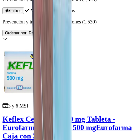
Mostrar solo genéricos
Filtros
Prevención y tratamiento de infecciones
(
1,539
)
Ordenar por:
Relevancia
3 y 6 MSI
Keflex Cefalexina 500 mg Tableta -
Eurofarma
cefalexina 500 mg
Eurofarma
Caja con 21 tabletas