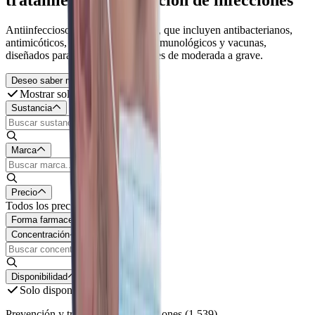
Antiinfecciosos para uso sistémico, que incluyen antibacterianos,
antimicóticos, antivirales, sueros inmunológicos y vacunas,
diseñados para combatir infecciones de moderada a grave.
Deseo saber más
Mostrar solo genéricos
Sustancia
Marca
Precio
Todos los precios
Forma farmaceutica
Concentración
Disponibilidad
Solo disponibles
En oferta
Prevención y tratamiento de infecciones
(
1,539
)