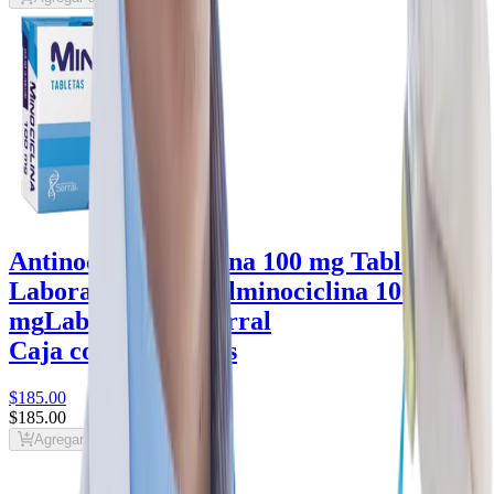
Antinocil Minociclina 100 mg Tableta -
Laboratorios Serral
minociclina 100
mg
Laboratorios Serral
Caja con 10 tabletas
$185
.00
$185
.00
Agregar al carrito