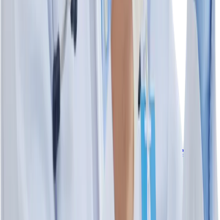
$253
.00
$253
.00
Agregar al carrito
Sulfadiazina de Plata 1% Crema -
Laboratorios Schoen
sulfadiazina de plata
1 %
Laboratorios Schoen
Tubo de 28 g
$294
.00
$294
.00
Agregar al carrito