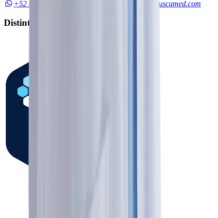
+52 614 280 4864
55 9331 4323
hola@buscamed.com
Distintivos y reconocimientos