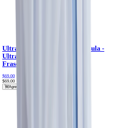
Ultra Fluconazol 100 mg Cápsula -
Ultra
fluconazol 100 mg
Ultra
Frasco con 10 cápsulas
$69
.00
$69
.00
Agregar al carrito