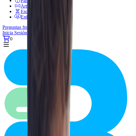
Párkinson
Artritis reumatoide
Esclerosis múltiple
Enfermedad renal
Preguntas frecuentes
Inicia Sesión
0