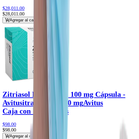
$28,011
.00
$28,011
.00
Agregar al carrito
Zitriasol Itraconazol 100 mg Cápsula -
Avitus
itraconazol 100 mg
Avitus
Caja con 15 cápsulas
$98
.00
$98
.00
Agregar al carrito