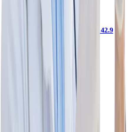
Penamox 12H-Duo
amoxicilina · 42.9
mg/5 ml / 600 mg/5 ml
Sanfer
1 frasco · 50 ml
$469
.00
$469
.00
Agregar al carrito