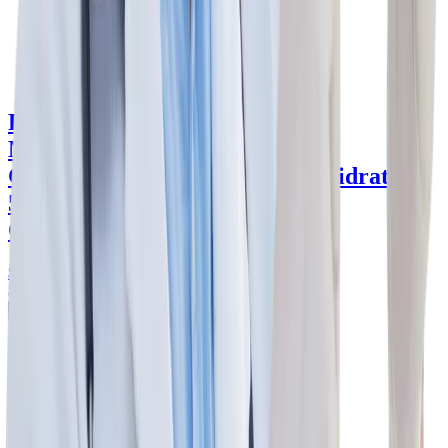
Fosfocil Fosfomicina Cálcica
Monohidrato 500 mg Cápsula -
Cetus
fosfomicina cálcica monohidrato
500 mg
Cetus
Caja con 24 cápsulas
$891
.00
$891
.00
Agregar al carrito