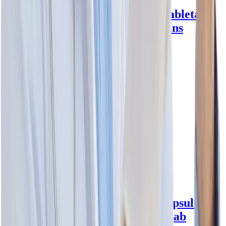
Zertalin Azitromicina 500 mg Tableta -
Collins
azitromicina 500 mg
Collins
Frasco con 1 unidad · 6 tabletas
$112
.00
$112
.00
Agregar al carrito
Bykypad Limeciclina 300 mg Cápsulas -
Panalab
limeciclina 300 mg
Panalab