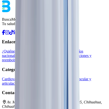
BuscaMed
Tu salud ha llegado.
Enlaces rápidos
¿Quiénes somos?
Contacto
Pedidos recurrentes
Envíos
nacionales
Preguntas frecuentes
Kueski Pay
Devoluciones y
reembolsos
Población vulnerable
Blog
Categorías populares
Cardiovascular
Dermatología
Endocrina general
Muscular y
articulaciones
Oncología e inmunoterapia
Contacto
Av. Mirador 3911-D, Los Sicomoros, C.P. 31205, Chihuahua,
Chihuahua, México