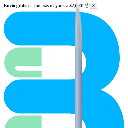
Ir al contenido principal
¡Envío gratis
en compras mayores a $2,000! 📦