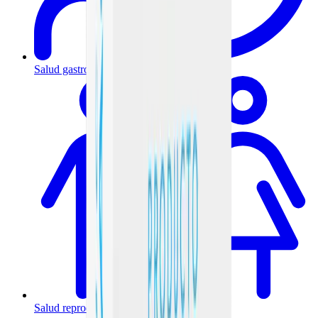
Salud gastrointestinal y metabólica
Salud reproductiva y hormonal