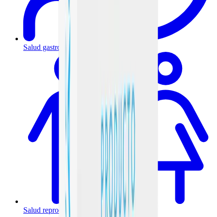
Salud gastrointestinal y metabólica
Salud reproductiva y hormonal