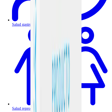
Salud gastrointestinal y metabólica
Salud reproductiva y hormonal