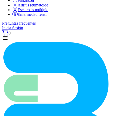
Párkinson
Artritis reumatoide
Esclerosis múltiple
Enfermedad renal
Preguntas frecuentes
Inicia Sesión
0