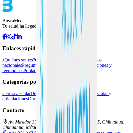
BuscaMed
Tu salud ha llegado.
Enlaces rápidos
¿Quiénes somos?
Contacto
Pedidos recurrentes
Envíos
nacionales
Preguntas frecuentes
Kueski Pay
Devoluciones y
reembolsos
Población vulnerable
Blog
Categorías populares
Cardiovascular
Dermatología
Endocrina general
Muscular y
articulaciones
Oncología e inmunoterapia
Contacto
Av. Mirador 3911-D, Los Sicomoros, C.P. 31205, Chihuahua,
Chihuahua, México
+52 614 280 4864
55 9331 4323
hola@buscamed.com