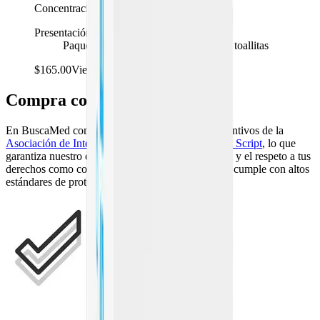
Concentración
Presentación
Paquete resellable y reciclable con 30 toallitas
$165.00
Viendo
Compra con confianza
En BuscaMed contamos con certificaciones y distintivos de la
Asociación de Internet MX
, la
PROFECO
y
Legit Script
, lo que
garantiza nuestro compromiso con la transparencia y el respeto a tus
derechos como consumidor. Además, nuestro sitio cumple con altos
estándares de protección de datos.