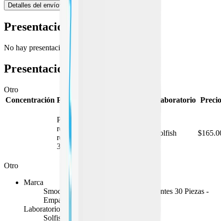
Detalles del envío
Presentaciones de patente (0)
No hay presentaciones de patente disponibles.
Presentaciones genéricas (
1
)
Otro
Concentración
Presentación
Marca
Laboratorio
Preci
Smooth Breeze
Paquete
Toallitas
resellable y
Desmaquillantes
Solfish
$165.0
reciclable con
30 Piezas -
30 toallitas
Empaque
Resellable
Otro
Marca
Smooth Breeze Toallitas Desmaquillantes 30 Piezas -
Empaque Resellable
Laboratorio
Solfish