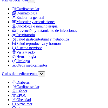
Alta especialidad
Cardiovascular
Dermatología
Endocrina general
Muscular y articulaciones
Oncología e inmunoterapia
Prevención y tratamiento de infecciones
Respiratorio
Salud gastrointestinal y metabólica
Salud reproductiva y hormonal
Sistema nervioso
Vista y oído
Hematología
Urología
Otros medicamentos
Guías de medicamentos
Diabetes
Cardiovascular
Cáncer
EPOC
Obesidad
Alzheimer