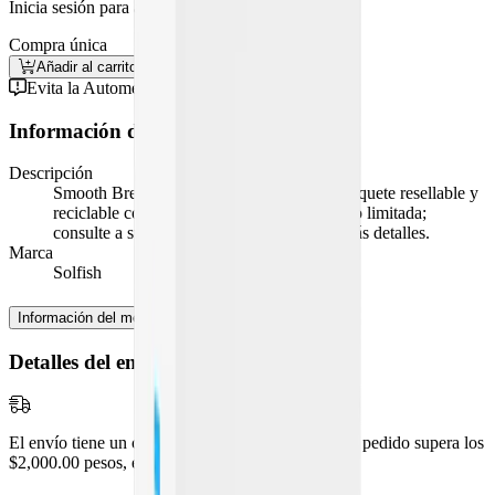
Inicia sesión para activar la compra recurrente
Compra única
Añadir al carrito
Comprar
Evita la Automedicación
Información del medicamento
Descripción
Smooth Breeze toallitas desmaquillantes, paquete resellable y
reciclable con 30 piezas. Información de uso limitada;
consulte a su profesional de la salud para más detalles.
Marca
Solfish
Información del medicamento
Detalles del envío
El envío tiene un costo de
$99.00
pesos, pero si tu pedido supera los
$2,000.00
pesos, es
¡GRATIS!