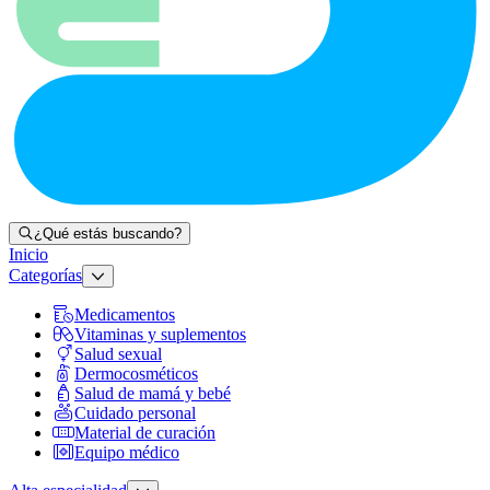
¿Qué estás buscando?
Inicio
Categorías
Medicamentos
Vitaminas y suplementos
Salud sexual
Dermocosméticos
Salud de mamá y bebé
Cuidado personal
Material de curación
Equipo médico