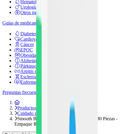
Hematología
Urología
Otros medicamentos
Guías de medicamentos
Diabetes
Cardiovascular
Cáncer
EPOC
Obesidad
Alzheimer
Párkinson
Artritis reumatoide
Esclerosis múltiple
Enfermedad renal
Preguntas frecuentes
Inicio
Productos
Cuidado personal
Smooth Breeze Toallitas Desmaquillantes 30 Piezas -
Empaque Resellable