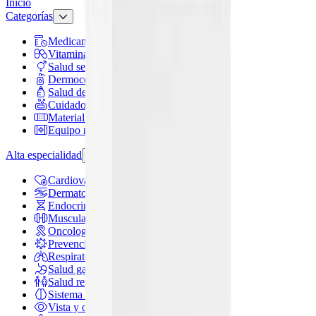
Inicio
Categorías
Medicamentos
Vitaminas y suplementos
Salud sexual
Dermocosméticos
Salud de mamá y bebé
Cuidado personal
Material de curación
Equipo médico
Alta especialidad
Cardiovascular
Dermatología
Endocrina general
Muscular y articulaciones
Oncología e inmunoterapia
Prevención y tratamiento de infecciones
Respiratorio
Salud gastrointestinal y metabólica
Salud reproductiva y hormonal
Sistema nervioso
Vista y oído