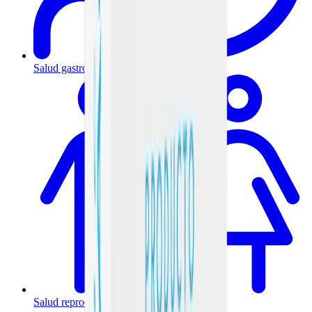
Salud gastrointestinal y metabólica
Salud reproductiva y hormonal