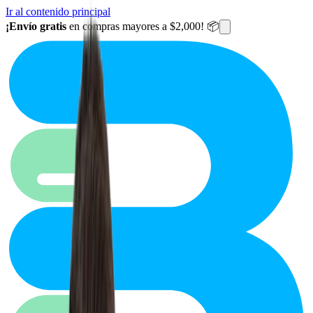
Ir al contenido principal
¡Envío gratis
en compras mayores a $2,000! 📦