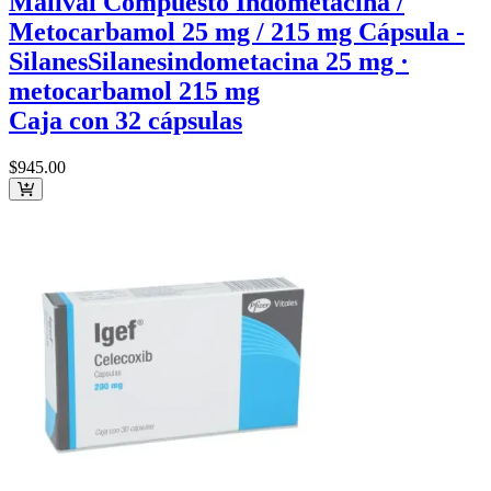
Malival Compuesto Indometacina /
Metocarbamol 25 mg / 215 mg Cápsula -
Silanes
Silanes
indometacina 25 mg ·
metocarbamol 215 mg
Caja con 32 cápsulas
$945
.00