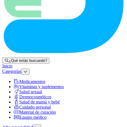
¿Qué estás buscando?
Inicio
Categorías
Medicamentos
Vitaminas y suplementos
Salud sexual
Dermocosméticos
Salud de mamá y bebé
Cuidado personal
Material de curación
Equipo médico