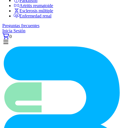
Párkinson
Artritis reumatoide
Esclerosis múltiple
Enfermedad renal
Preguntas frecuentes
Inicia Sesión
0