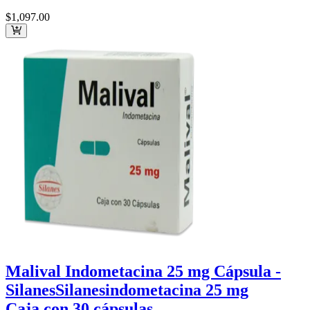
$1,097
.00
Malival Indometacina 25 mg Cápsula -
Silanes
Silanes
indometacina 25 mg
Caja con 30 cápsulas