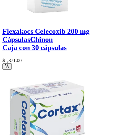
Flexakocs Celecoxib 200 mg
Cápsulas
Chinon
Caja con 30 cápsulas
$1,371
.00