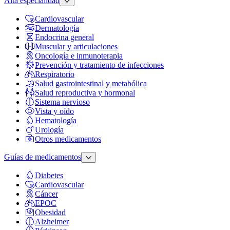
Alta especialidad
Cardiovascular
Dermatología
Endocrina general
Muscular y articulaciones
Oncología e inmunoterapia
Prevención y tratamiento de infecciones
Respiratorio
Salud gastrointestinal y metabólica
Salud reproductiva y hormonal
Sistema nervioso
Vista y oído
Hematología
Urología
Otros medicamentos
Guías de medicamentos
Diabetes
Cardiovascular
Cáncer
EPOC
Obesidad
Alzheimer