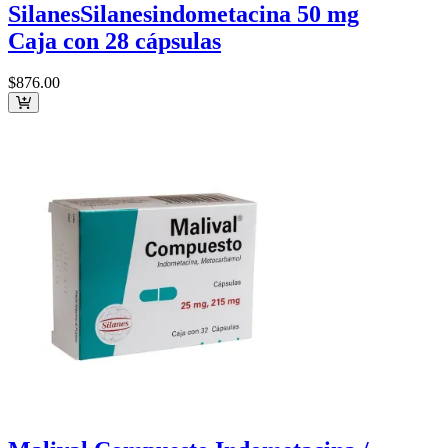
Silanes
Silanes
indometacina 50 mg
Caja con 28 cápsulas
$876
.00