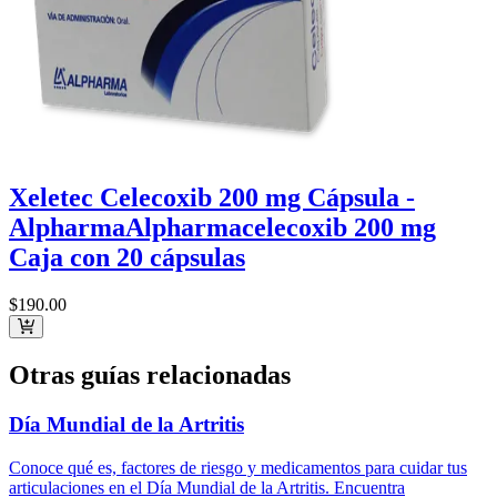
Xeletec Celecoxib 200 mg Cápsula -
Alpharma
Alpharma
celecoxib 200 mg
Caja con 20 cápsulas
$190
.00
Otras guías relacionadas
Día Mundial de la Artritis
Conoce qué es, factores de riesgo y medicamentos para cuidar tus
articulaciones en el Día Mundial de la Artritis. Encuentra