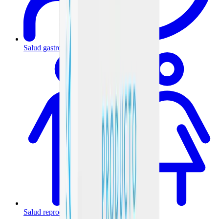
Salud gastrointestinal y metabólica
Salud reproductiva y hormonal