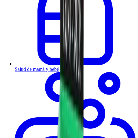
Salud de mamá y bebé