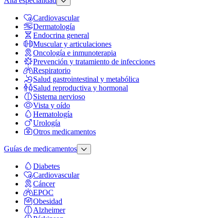
Alta especialidad
Cardiovascular
Dermatología
Endocrina general
Muscular y articulaciones
Oncología e inmunoterapia
Prevención y tratamiento de infecciones
Respiratorio
Salud gastrointestinal y metabólica
Salud reproductiva y hormonal
Sistema nervioso
Vista y oído
Hematología
Urología
Otros medicamentos
Guías de medicamentos
Diabetes
Cardiovascular
Cáncer
EPOC
Obesidad
Alzheimer