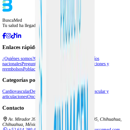
BuscaMed
Tu salud ha llegado.
Enlaces rápidos
¿Quiénes somos?
Contacto
Pedidos recurrentes
Envíos
nacionales
Preguntas frecuentes
Kueski Pay
Devoluciones y
reembolsos
Población vulnerable
Blog
Categorías populares
Cardiovascular
Dermatología
Endocrina general
Muscular y
articulaciones
Oncología e inmunoterapia
Contacto
Av. Mirador 3911-D, Los Sicomoros, C.P. 31205, Chihuahua,
Chihuahua, México
+52 614 280 4864
55 9331 4323
hola@buscamed.com