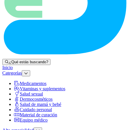
¿Qué estás buscando?
Inicio
Categorías
Medicamentos
Vitaminas y suplementos
Salud sexual
Dermocosméticos
Salud de mamá y bebé
Cuidado personal
Material de curación
Equipo médico