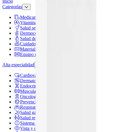
Inicio
Categorías
Medicamentos
Vitaminas y suplementos
Salud sexual
Dermocosméticos
Salud de mamá y bebé
Cuidado personal
Material de curación
Equipo médico
Alta especialidad
Cardiovascular
Dermatología
Endocrina general
Muscular y articulaciones
Oncología e inmunoterapia
Prevención y tratamiento de infecciones
Respiratorio
Salud gastrointestinal y metabólica
Salud reproductiva y hormonal
Sistema nervioso
Vista y oído