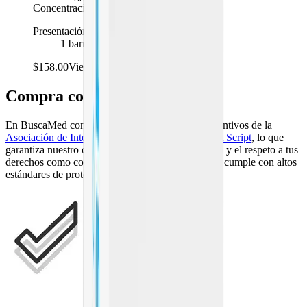
Concentración
Presentación
1 barra de 80 g
$158.00
Viendo
Compra con confianza
En BuscaMed contamos con certificaciones y distintivos de la
Asociación de Internet MX
, la
PROFECO
y
Legit Script
, lo que
garantiza nuestro compromiso con la transparencia y el respeto a tus
derechos como consumidor. Además, nuestro sitio cumple con altos
estándares de protección de datos.