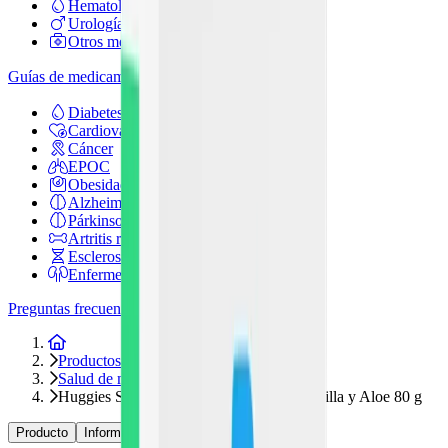
Hematología
Urología
Otros medicamentos
Guías de medicamentos
Diabetes
Cardiovascular
Cáncer
EPOC
Obesidad
Alzheimer
Párkinson
Artritis reumatoide
Esclerosis múltiple
Enfermedad renal
Preguntas frecuentes
Inicio
Productos
Salud de mamá y bebé
Huggies Supreme Jabón en Barra Manzanilla y Aloe 80 g
Producto
Información
Relacionados