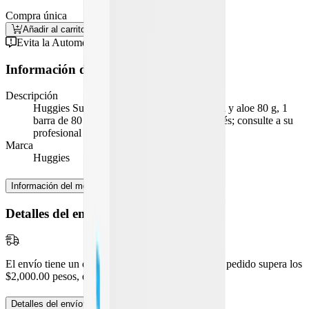
Compra única
Añadir al carrito
Comprar
Evita la Automedicación
Información del medicamento
Descripción
Huggies Supreme jabón en barra manzanilla y aloe 80 g, 1
barra de 80 g. Producto de higiene para bebés; consulte a su
profesional de la salud si tiene dudas.
Marca
Huggies
Información del medicamento
Detalles del envío
El envío tiene un costo de
$99.00
pesos, pero si tu pedido supera los
$2,000.00
pesos, es
¡GRATIS!
Detalles del envío