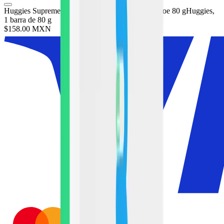
Huggies Supreme Jabón en Barra Manzanil
Huggies Supreme Jabón en Barra Manzanilla y Aloe 80 g
Huggies,
1 barra de 80 g
$158.00
MXN