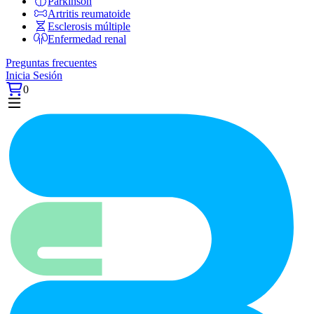
Párkinson
Artritis reumatoide
Esclerosis múltiple
Enfermedad renal
Preguntas frecuentes
Inicia Sesión
0