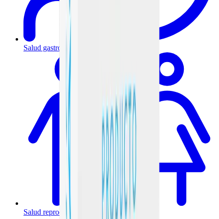
Salud gastrointestinal y metabólica
Salud reproductiva y hormonal