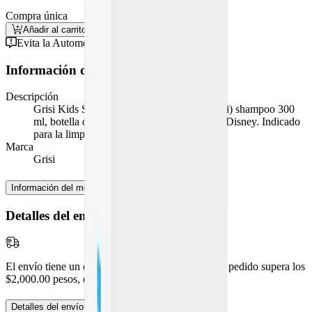
Compra única
Añadir al carrito
Comprar
Evita la Automedicación
Información del medicamento
Descripción
Grisi Kids Shampoo Princesas Disney (Grisi) shampoo 300
ml, botella de plástico con diseño Princesas Disney. Indicado
para la limpieza e higiene capilar en niños.
Marca
Grisi
Información del medicamento
Detalles del envío
El envío tiene un costo de
$99.00
pesos, pero si tu pedido supera los
$2,000.00
pesos, es
¡GRATIS!
Detalles del envío