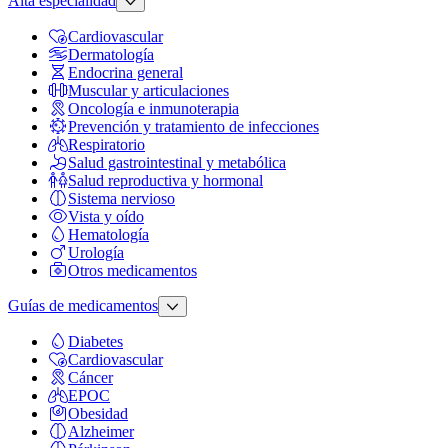
Alta especialidad
Cardiovascular
Dermatología
Endocrina general
Muscular y articulaciones
Oncología e inmunoterapia
Prevención y tratamiento de infecciones
Respiratorio
Salud gastrointestinal y metabólica
Salud reproductiva y hormonal
Sistema nervioso
Vista y oído
Hematología
Urología
Otros medicamentos
Guías de medicamentos
Diabetes
Cardiovascular
Cáncer
EPOC
Obesidad
Alzheimer