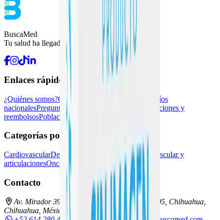
BuscaMed
Tu salud ha llegado.
Enlaces rápidos
¿Quiénes somos?
Contacto
Pedidos recurrentes
Envíos
nacionales
Preguntas frecuentes
Kueski Pay
Devoluciones y
reembolsos
Población vulnerable
Blog
Categorías populares
Cardiovascular
Dermatología
Endocrina general
Muscular y
articulaciones
Oncología e inmunoterapia
Contacto
Av. Mirador 3911-D, Los Sicomoros, C.P. 31205, Chihuahua,
Chihuahua, México
+52 614 280 4864
55 9331 4323
hola@buscamed.com