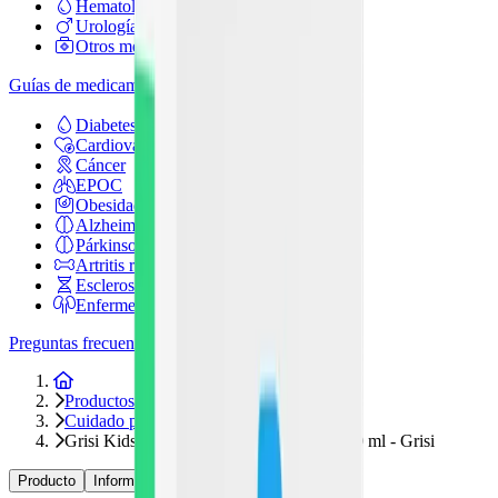
Hematología
Urología
Otros medicamentos
Guías de medicamentos
Diabetes
Cardiovascular
Cáncer
EPOC
Obesidad
Alzheimer
Párkinson
Artritis reumatoide
Esclerosis múltiple
Enfermedad renal
Preguntas frecuentes
Inicio
Productos
Cuidado personal
Grisi Kids Shampoo Princesas Disney 300 ml - Grisi
Producto
Información
Relacionados