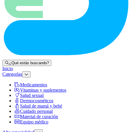
¿Qué estás buscando?
Inicio
Categorías
Medicamentos
Vitaminas y suplementos
Salud sexual
Dermocosméticos
Salud de mamá y bebé
Cuidado personal
Material de curación
Equipo médico