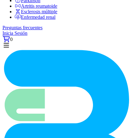
Párkinson
Artritis reumatoide
Esclerosis múltiple
Enfermedad renal
Preguntas frecuentes
Inicia Sesión
0