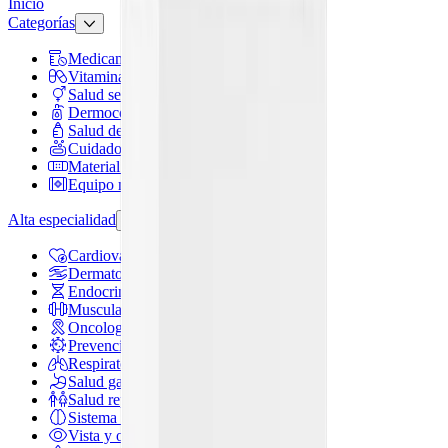
Inicio
Categorías
Medicamentos
Vitaminas y suplementos
Salud sexual
Dermocosméticos
Salud de mamá y bebé
Cuidado personal
Material de curación
Equipo médico
Alta especialidad
Cardiovascular
Dermatología
Endocrina general
Muscular y articulaciones
Oncología e inmunoterapia
Prevención y tratamiento de infecciones
Respiratorio
Salud gastrointestinal y metabólica
Salud reproductiva y hormonal
Sistema nervioso
Vista y oído