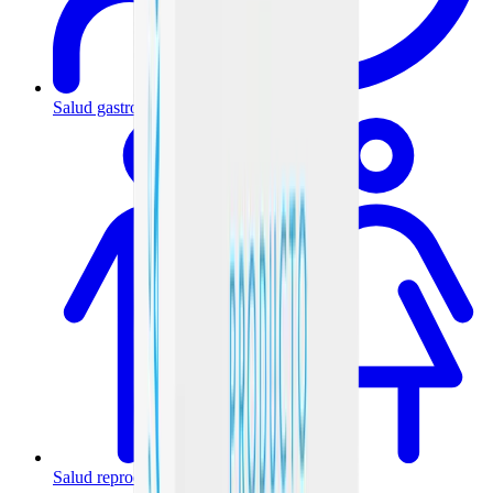
Salud gastrointestinal y metabólica
Salud reproductiva y hormonal