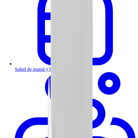
Salud de mamá y bebé