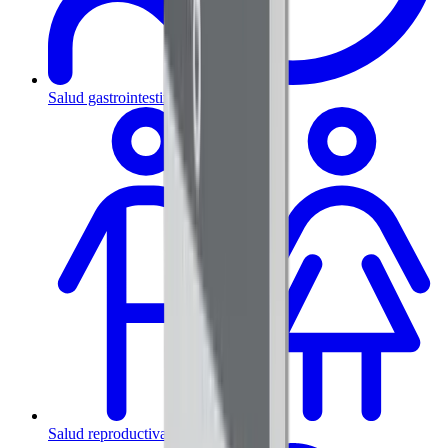
Salud gastrointestinal y metabólica
Salud reproductiva y hormonal