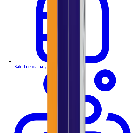
Salud de mamá y bebé