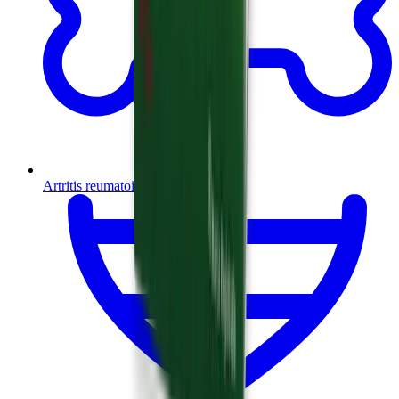
Artritis reumatoide