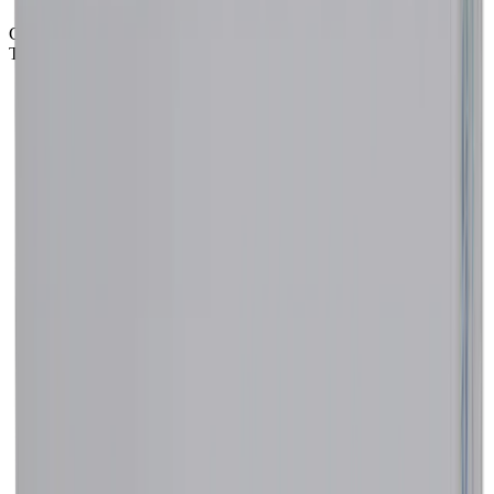
(12 h)
Cápsula
Tableta
Marca
Posipen
Laboratorio
Sanfer
Concentración
500 mg
Presentación
Caja con 12 cápsulas
$522.00
Marca
Posipen
Laboratorio
Sanfer
Concentración
250 mg
Presentación
Caja con 20 cápsulas