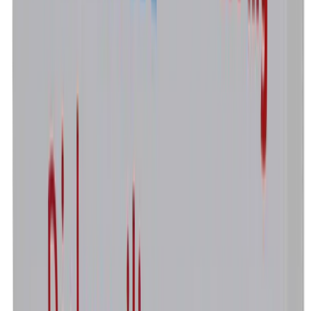
Concentración
500 mg
Presentación
Caja con 20 cápsulas
$104.00
Marca
Dicleophen
Laboratorio
Sons
Concentración
500 mg
Presentación
Caja con 12 cápsulas
$85.00
Marca
Butimaxil
Laboratorio
Bruluagsa
Concentración