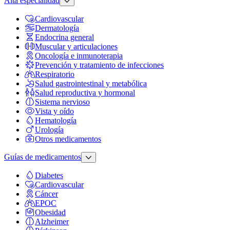
Alta especialidad
Cardiovascular
Dermatología
Endocrina general
Muscular y articulaciones
Oncología e inmunoterapia
Prevención y tratamiento de infecciones
Respiratorio
Salud gastrointestinal y metabólica
Salud reproductiva y hormonal
Sistema nervioso
Vista y oído
Hematología
Urología
Otros medicamentos
Guías de medicamentos
Diabetes
Cardiovascular
Cáncer
EPOC
Obesidad
Alzheimer