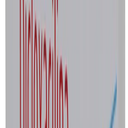
500 mg
Presentación
Caja con 20 cápsulas
$108.00
Marca
Dicloxacilina
Laboratorio
AMSA
Concentración
500 mg
Presentación
Caja con 12 cápsulas
—
Agotado
Marca
Dicloxacilina
Laboratorio
AMSA
Concentración
500 mg