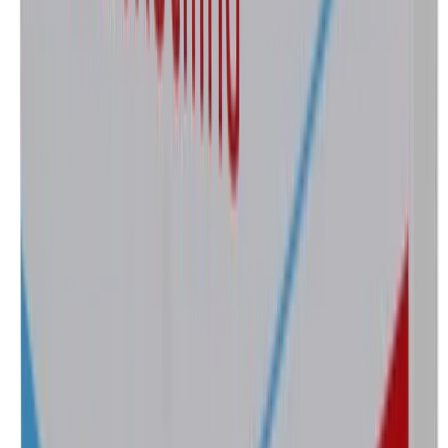
Caja con 20 cápsulas
—
Agotado
Marca
Coxaclan
Laboratorio
Collins
Concentración
500 mg
Presentación
Caja con 20 cápsulas
—
Agotado
Marca
Ormopen
Laboratorio
Hormona
Concentración
500 mg
Presentación
Caja con 20 cápsulas