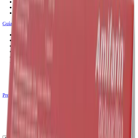
Hematología
Urología
Otros medicamentos
Guías de medicamentos
Diabetes
Cardiovascular
Cáncer
EPOC
Obesidad
Alzheimer
Párkinson
Artritis reumatoide
Esclerosis múltiple
Enfermedad renal
Preguntas frecuentes
Inicio
Medicamentos
Prevención y tratamiento de infecciones
Antibacterianos
Amifarin Dicloxacilina 250 mg Cápsula - Wandel