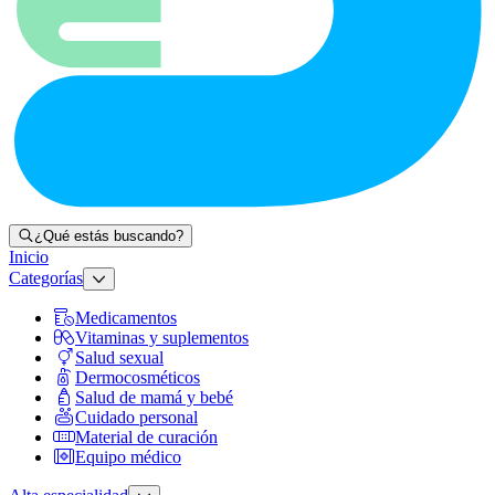
¿Qué estás buscando?
Inicio
Categorías
Medicamentos
Vitaminas y suplementos
Salud sexual
Dermocosméticos
Salud de mamá y bebé
Cuidado personal
Material de curación
Equipo médico