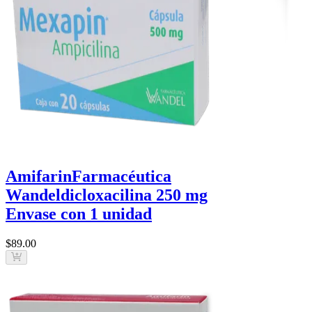
Amifarin
Farmacéutica
Wandel
dicloxacilina 250 mg
Envase con 1 unidad
$89
.00