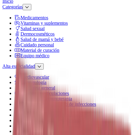
Inicio
Categorías
Medicamentos
Vitaminas y suplementos
Salud sexual
Dermocosméticos
Salud de mamá y bebé
Cuidado personal
Material de curación
Equipo médico
Alta especialidad
Cardiovascular
Dermatología
Endocrina general
Muscular y articulaciones
Oncología e inmunoterapia
Prevención y tratamiento de infecciones
Respiratorio
Salud gastrointestinal y metabólica
Salud reproductiva y hormonal
Sistema nervioso
Vista y oído