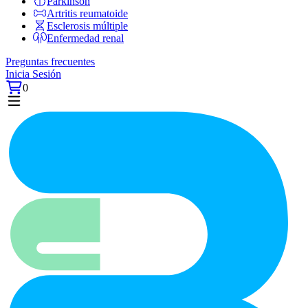
Párkinson
Artritis reumatoide
Esclerosis múltiple
Enfermedad renal
Preguntas frecuentes
Inicia Sesión
0