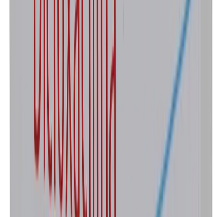
Presentación
Caja con 20 cápsulas
—
Agotado
Marca
Brispen
Laboratorio
Hormona
Concentración
500 mg
Presentación
Caja con 20 cápsulas
—
Agotado
Marca
Dixen
Laboratorio
Maver
Concentración
500 mg
Presentación