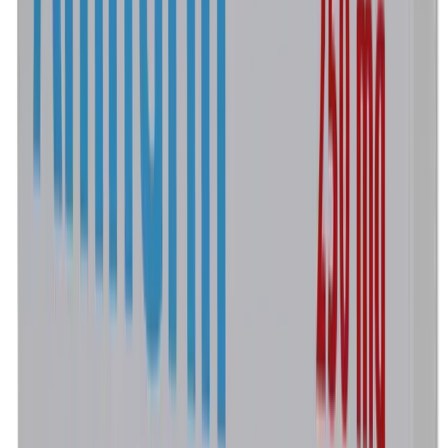
Laboratorio
Farmacéutica Wandel
Concentración
250 mg
Presentación
Envase con 1 unidad
$89.00
Marca
Dicloxacilina
Laboratorio
Wandel
Concentración
500 mg
Presentación
Envase con 1 unidad
$91.00
Marca
Amifarin
Laboratorio
Farmacéutica Wandel