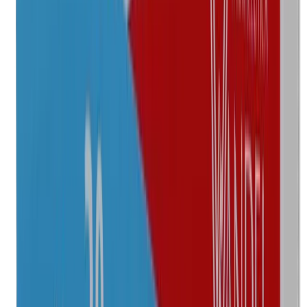
Butimaxil
Laboratorio
Bruluagsa
Concentración
250 mg/5 ml
Presentación
Frasco con 60 ml
$88.00
Agotado
Marca
Ormopen
Laboratorio
Hormona
Concentración
250 mg/5 ml
Presentación
Frasco con 60 ml
—
Agotado
Marca
Dicloxacilina