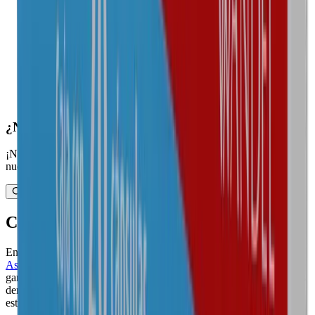
Laboratorio
H. Genér
Concentración
250 mg/5 ml
Presentación
Frasco con 60 ml
—
Agotado
¿No es lo que estás buscando?
¡No te preocupes! Puedes encontrar tu producto ideal usando
nuestro buscador especializado.
Ver más presentaciones
Compra con confianza
En BuscaMed contamos con certificaciones y distintivos de la
Asociación de Internet MX
, la
PROFECO
y
Legit Script
, lo que
garantiza nuestro compromiso con la transparencia y el respeto a tus
derechos como consumidor. Además, nuestro sitio cumple con altos
estándares de protección de datos.