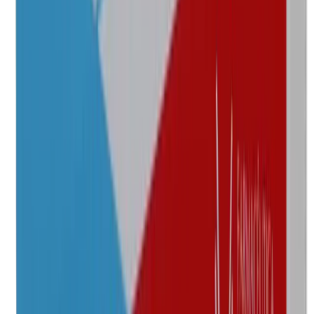
Marca
Amifarin
Laboratorio
Farmacéutica Wandel
Concentración
250 mg/5 ml
Presentación
Caja con 1 frasco con polvo para reconstituir de 60 ml
$185.00
Marca
Brispen
Laboratorio
Hormona
Concentración
250 mg/5 ml
Presentación
Caja con 1 frasco de 90 ml para reconstituir
—
Agotado
Marca