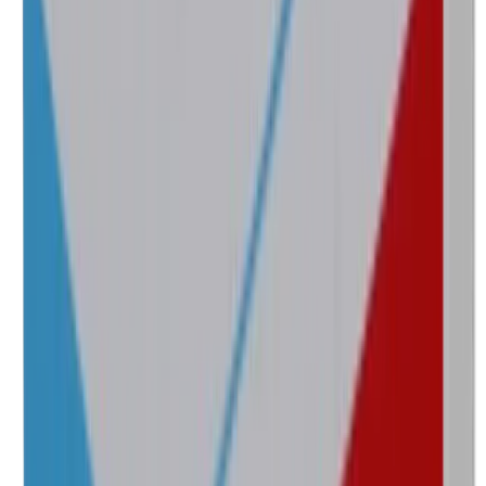
—
Agotado
Marca
Diclo-Tecno
Laboratorio
Tecnofarma
Concentración
500 mg
Presentación
Caja con 20 cápsulas
—
Agotado
Marca
Dicloxacilina
Laboratorio
Hormona
Concentración
500 mg
Presentación
Caja con 12 cápsulas
—
Agotado