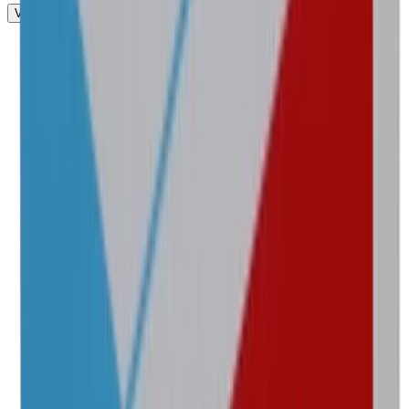
Ver más presentaciones
Marca
Amifarin
Laboratorio
Wandel
Concentración
125 mg/5 ml
Presentación
Caja con 1 frasco de 60 ml y vaso dosificador
$173.00
Marca
Posipen
Laboratorio
Grinman
Concentración
250 mg/5 ml
Presentación
Frasco dosificador de 90 ml
$525.00