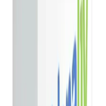
Paga a meses sin intereses con cualquier banco
3
pagos de
$12,166.67
/
6
pagos de
$6,083.33
Compra recurrente
Inicia sesión para activar la compra recurrente
Compra única
Añadir al carrito
Comprar
Evita la Automedicación
Si requieres mayores plazos de pago o ayuda con tu compra,
contáctanos por
WhatsApp
.
Información del medicamento
Descripción
Uldenaliv (Ulsa Tech) cápsulas 15 mg, frasco con 21
cápsulas. Consulte a su profesional de la salud.
Sustancias(s) activas(s)
Lenalidomida 15 mg
Forma farmacéutica
Cápsula