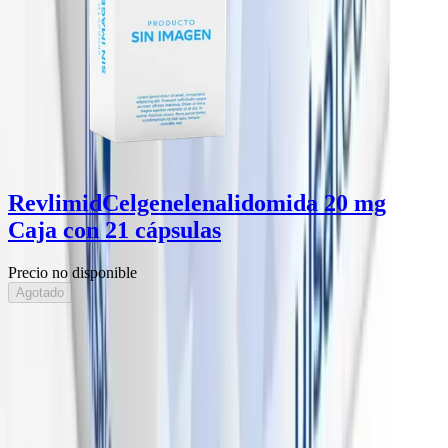
Revlimid
Celgene
lenalidomida 20 mg
Caja con 21 cápsulas
Precio no disponible
Agotado
BuscaMed
Tu salud ha llegado.