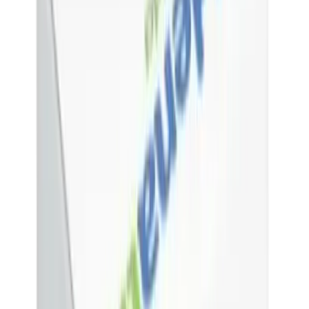
Inicio
Categorías
Medicamentos
Vitaminas y suplementos
Salud sexual
Dermocosméticos
Salud de mamá y bebé
Cuidado personal
Material de curación
Equipo médico
Alta especialidad
Cardiovascular
Dermatología
Endocrina general
Muscular y articulaciones
Oncología e inmunoterapia
Prevención y tratamiento de infecciones
Respiratorio
Salud gastrointestinal y metabólica
Salud reproductiva y hormonal
Sistema nervioso
Vista y oído