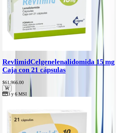
Revlimid
Celgene
lenalidomida 15 mg
Caja con 21 cápsulas
$61,966
.00
3 y 6 MSI