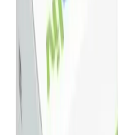
Hematología
Urología
Otros medicamentos
Guías de medicamentos
Diabetes
Cardiovascular
Cáncer
EPOC
Obesidad
Alzheimer
Párkinson
Artritis reumatoide
Esclerosis múltiple
Enfermedad renal
Preguntas frecuentes
Inicio
Medicamentos
Oncología e inmunoterapia
Oncológicos e inmunomoduladores
Uldenaliv Lenalidomida 15 mg Cápsula - Ulsa Tech