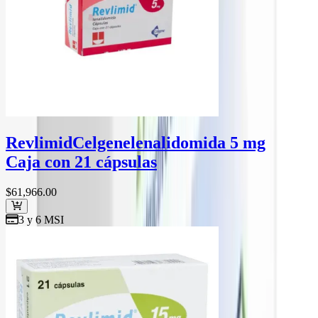
Revlimid
Celgene
lenalidomida 5 mg
Caja con 21 cápsulas
$61,966
.00
3 y 6 MSI