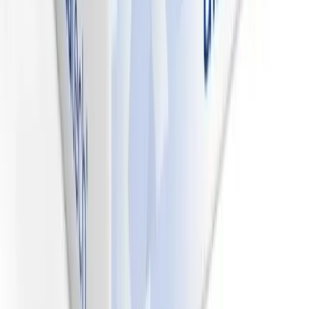
Enlaces rápidos
¿Quiénes somos?
Contacto
Pedidos recurrentes
Envíos
nacionales
Preguntas frecuentes
Kueski Pay
Devoluciones y
reembolsos
Población vulnerable
Blog
Categorías populares
Cardiovascular
Dermatología
Endocrina general
Muscular y
articulaciones
Oncología e inmunoterapia
Contacto
Av. Mirador 3911-D, Los Sicomoros, C.P. 31205, Chihuahua,
Chihuahua, México
+52 614 280 4864
55 9331 4323
hola@buscamed.com
Distintivos y reconocimientos