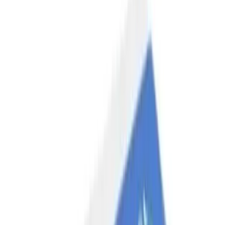
Alta especialidad
Cardiovascular
Dermatología
Endocrina general
Muscular y articulaciones
Oncología e inmunoterapia
Prevención y tratamiento de infecciones
Respiratorio
Salud gastrointestinal y metabólica
Salud reproductiva y hormonal
Sistema nervioso
Vista y oído
Hematología
Urología
Otros medicamentos
Guías de medicamentos
Diabetes
Cardiovascular
Cáncer
EPOC
Obesidad
Alzheimer