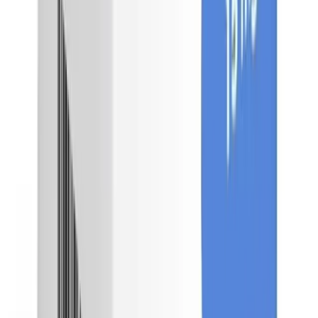
Ahorras hasta un
9.74% ($4,055.33)
en promedio con BuscaMed.
Los precios corresponden a la fecha en que fueron consultados (
5 de
agosto de 2026
) y se actualizan cada 5 días; a la fecha, el precio que
se compara pudo haber variado. La información es referencial y, en
caso de diferencia, aplicará el precio publicado en la página oficial
de la farmacia.
¿No es lo que estás buscando?
¡No te preocupes! Puedes encontrar tu producto ideal usando
nuestro buscador especializado.
Ver más presentaciones
Compra con confianza
En BuscaMed contamos con certificaciones y distintivos de la
Asociación de Internet MX
, la
PROFECO
y
Legit Script
, lo que
garantiza nuestro compromiso con la transparencia y el respeto a tus
derechos como consumidor. Además, nuestro sitio cumple con altos
estándares de protección de datos.