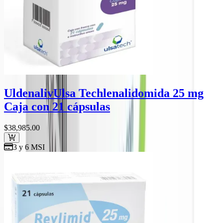
Uldenaliv
Ulsa Tech
lenalidomida 25 mg
Caja con 21 cápsulas
$38,985
.00
3 y 6 MSI