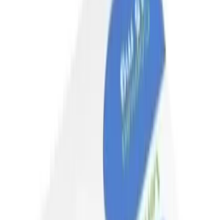
Párkinson
Artritis reumatoide
Esclerosis múltiple
Enfermedad renal
Preguntas frecuentes
Inicia Sesión
0