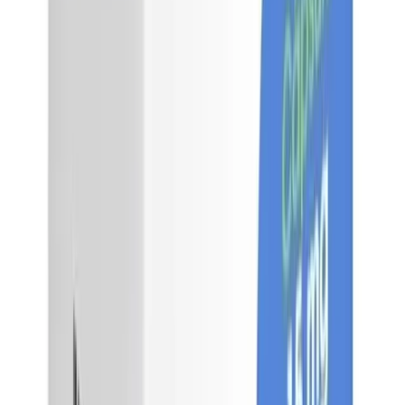
$34,956.00
Marca
Uldenaliv
Laboratorio
Ulsa Tech
Concentración
25 mg
Presentación
Caja con 21 cápsulas
$38,985.00
Comparador de precios
$36,500.00
Curitek
$38,990.00
Santa Rita
$39,000.00
Vitau
$43,676.00