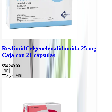
Revlimid
Celgene
lenalidomida 25 mg
Caja con 21 cápsulas
$54,249
.00
3 y 6 MSI