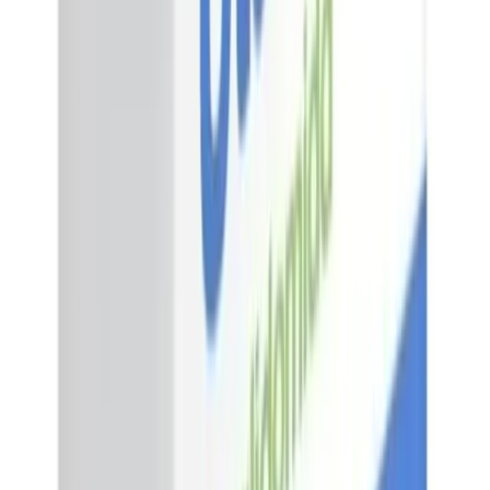
Caja con 21 cápsulas
$87,174.00
Marca
Revlimid
Laboratorio
Celgene
Concentración
15 mg
Presentación
Caja con 21 cápsulas
$61,966.00
Marca
Revlimid
Laboratorio
Celgene
Concentración
25 mg
Presentación
Caja con 21 cápsulas