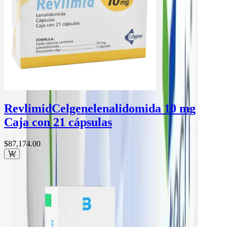
Revlimid
Celgene
lenalidomida 10 mg
Caja con 21 cápsulas
$87,174
.00