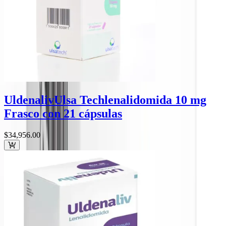
Uldenaliv
Ulsa Tech
lenalidomida 10 mg
Frasco con 21 cápsulas
$34,956
.00