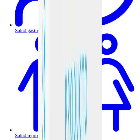
Salud gastrointestinal y metabólica
Salud reproductiva y hormonal