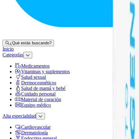
¿Qué estás buscando?
Inicio
Categorías
Medicamentos
Vitaminas y suplementos
Salud sexual
Dermocosméticos
Salud de mamá y bebé
Cuidado personal
Material de curación
Equipo médico
Alta especialidad
Cardiovascular
Dermatología
Endocrina general