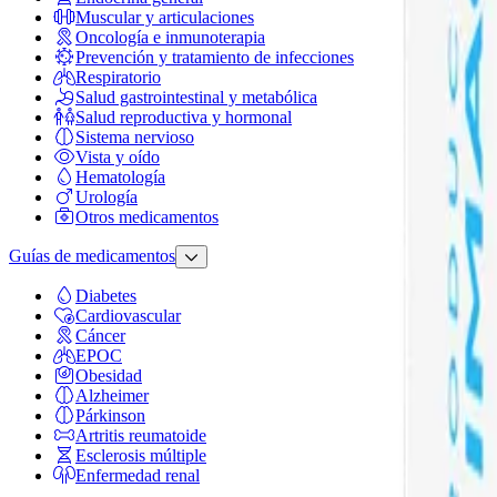
Muscular y articulaciones
Oncología e inmunoterapia
Prevención y tratamiento de infecciones
Respiratorio
Salud gastrointestinal y metabólica
Salud reproductiva y hormonal
Sistema nervioso
Vista y oído
Hematología
Urología
Otros medicamentos
Guías de medicamentos
Diabetes
Cardiovascular
Cáncer
EPOC
Obesidad
Alzheimer
Párkinson
Artritis reumatoide
Esclerosis múltiple
Enfermedad renal