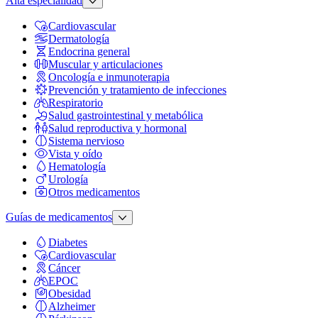
Alta especialidad
Cardiovascular
Dermatología
Endocrina general
Muscular y articulaciones
Oncología e inmunoterapia
Prevención y tratamiento de infecciones
Respiratorio
Salud gastrointestinal y metabólica
Salud reproductiva y hormonal
Sistema nervioso
Vista y oído
Hematología
Urología
Otros medicamentos
Guías de medicamentos
Diabetes
Cardiovascular
Cáncer
EPOC
Obesidad
Alzheimer