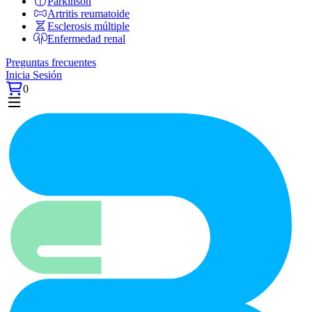
Párkinson
Artritis reumatoide
Esclerosis múltiple
Enfermedad renal
Preguntas frecuentes
Inicia Sesión
0