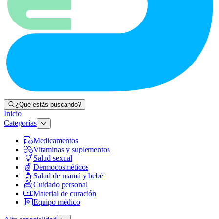
¿Qué estás buscando?
Inicio
Categorías
Medicamentos
Vitaminas y suplementos
Salud sexual
Dermocosméticos
Salud de mamá y bebé
Cuidado personal
Material de curación
Equipo médico