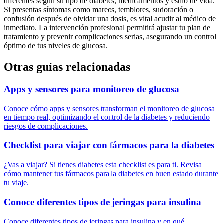
diferentes según su tipo de diabetes, medicamentos y estilo de vida.
Si presentas síntomas como mareos, temblores, sudoración o
confusión después de olvidar una dosis, es vital acudir al médico de
inmediato. La intervención profesional permitirá ajustar tu plan de
tratamiento y prevenir complicaciones serias, asegurando un control
óptimo de tus niveles de glucosa.
Otras guías relacionadas
Apps y sensores para monitoreo de glucosa
Conoce cómo apps y sensores transforman el monitoreo de glucosa
en tiempo real, optimizando el control de la diabetes y reduciendo
riesgos de complicaciones.
Checklist para viajar con fármacos para la diabetes
¿Vas a viajar? Si tienes diabetes esta checklist es para ti. Revisa
cómo mantener tus fármacos para la diabetes en buen estado durante
tu viaje.
Conoce diferentes tipos de jeringas para insulina
Conoce diferentes tipos de jeringas para insulina y en qué