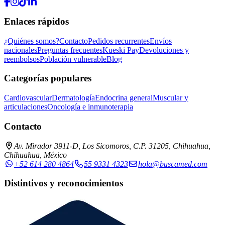
Enlaces rápidos
¿Quiénes somos?
Contacto
Pedidos recurrentes
Envíos
nacionales
Preguntas frecuentes
Kueski Pay
Devoluciones y
reembolsos
Población vulnerable
Blog
Categorías populares
Cardiovascular
Dermatología
Endocrina general
Muscular y
articulaciones
Oncología e inmunoterapia
Contacto
Av. Mirador 3911-D, Los Sicomoros, C.P. 31205, Chihuahua,
Chihuahua, México
+52 614 280 4864
55 9331 4323
hola@buscamed.com
Distintivos y reconocimientos