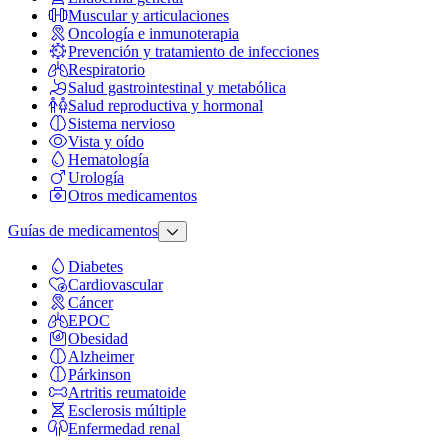
Muscular y articulaciones
Oncología e inmunoterapia
Prevención y tratamiento de infecciones
Respiratorio
Salud gastrointestinal y metabólica
Salud reproductiva y hormonal
Sistema nervioso
Vista y oído
Hematología
Urología
Otros medicamentos
Guías de medicamentos
Diabetes
Cardiovascular
Cáncer
EPOC
Obesidad
Alzheimer
Párkinson
Artritis reumatoide
Esclerosis múltiple
Enfermedad renal