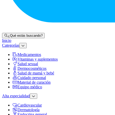
¿Qué estás buscando?
Inicio
Categorías
Medicamentos
Vitaminas y suplementos
Salud sexual
Dermocosméticos
Salud de mamá y bebé
Cuidado personal
Material de curación
Equipo médico
Alta especialidad
Cardiovascular
Dermatología
Endocrina general