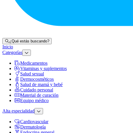
¿Qué estás buscando?
Inicio
Categorías
Medicamentos
Vitaminas y suplementos
Salud sexual
Dermocosméticos
Salud de mamá y bebé
Cuidado personal
Material de curación
Equipo médico
Alta especialidad
Cardiovascular
Dermatología
Endocrina general