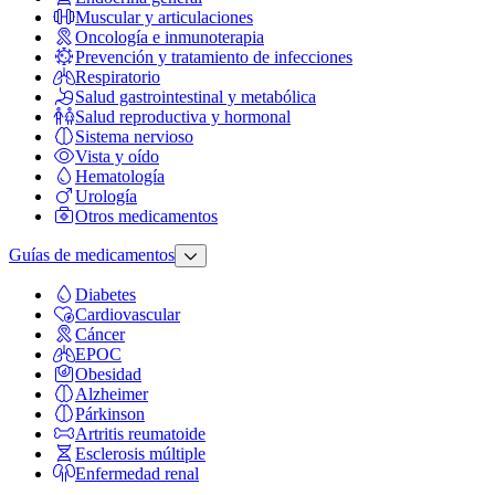
Muscular y articulaciones
Oncología e inmunoterapia
Prevención y tratamiento de infecciones
Respiratorio
Salud gastrointestinal y metabólica
Salud reproductiva y hormonal
Sistema nervioso
Vista y oído
Hematología
Urología
Otros medicamentos
Guías de medicamentos
Diabetes
Cardiovascular
Cáncer
EPOC
Obesidad
Alzheimer
Párkinson
Artritis reumatoide
Esclerosis múltiple
Enfermedad renal